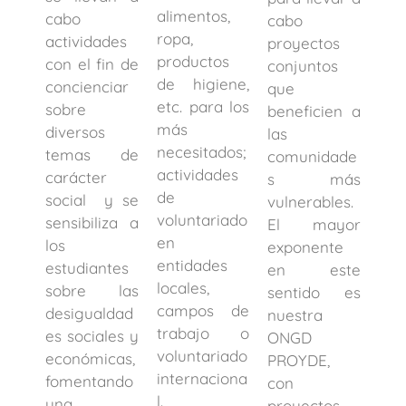
alimentos,
cabo
cabo
ropa,
actividades
proyectos
productos
con el fin de
conjuntos
de higiene,
concienciar
que
etc. para los
sobre
beneficien a
más
diversos
las
necesitados;
temas de
comunidade
actividades
carácter
s más
de
social y se
vulnerables.
voluntariado
sensibiliza a
El mayor
en
los
exponente
entidades
estudiantes
en este
locales,
sobre las
sentido es
campos de
desigualdad
nuestra
trabajo o
es sociales y
ONGD
voluntariado
económicas,
PROYDE,
internaciona
fomentando
con
l.
una
proyectos