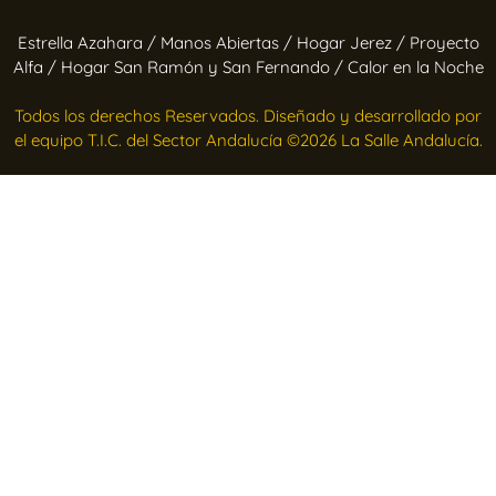
Estrella Azahara /
Manos Abiertas /
Hogar Jerez /
Proyecto
Alfa /
Hogar San Ramón y San Fernando /
Calor en la Noche
Todos los derechos Reservados. Diseñado y desarrollado por
el equipo T.I.C. del Sector Andalucía ©2026 La Salle Andalucía.