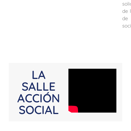
sol
de 
de 
soc
LA
SALLE
ACCIÓN
SOCIAL