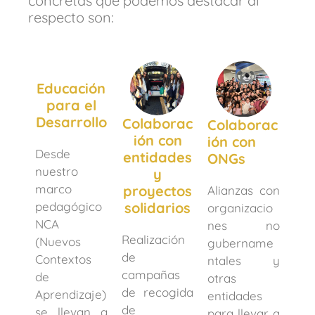
concretas que podemos destacar al
respecto son:
Educación
para el
Desarrollo
Colaborac
Colaborac
ión con
ión con
Desde
entidades
ONGs
nuestro
y
marco
proyectos
Alianzas con
pedagógico
solidarios
organizacio
NCA
nes no
Realización
(Nuevos
gubername
de
Contextos
ntales y
campañas
de
otras
de recogida
Aprendizaje)
entidades
de
se llevan a
para llevar a