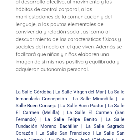
al desarrollo afectivo, al movimiento y los
hábitos de control corporal, a las
manifestaciones de la comunicación y del
lenguaje, a las pautas elementales de
convivencia y relación social, así como al
descubrimiento de las características físicas y
sociales del medio en el que viven. Además se
facilitará que niñas y niños elaboren una
imagen de sí mismos positiva y equilibrada y
adquieran autonomía personal.
La Salle Córdoba
|
La Salle Virgen del Mar
|
La Salle
Inmaculada Concepción
|
La Salle Mirandilla
|
La
Salle Buen Consejo
|
La Salle Buen Pastor
|
La Salle
El Carmen (Melilla)
|
La Salle El Carmen (San
Fernando)
|
La Salle Felipe Benito
|
La Salle
Fundación Moreno Bachiller
|
La Salle Sagrado
Corazón
|
La Salle San Francisco
|
La Salle San
José (Jerez)
|
La Salle San José (Chiclana)
|
La