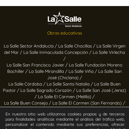
Obras educativas
La Salle Sector Andalucía /
La Salle Chocillas /
La Salle Virgen
del Mar /
La Salle Inmaculada Concepción /
La Salle Virlecha
/
La Salle San Francisco Javier /
La Salle Fundación Moreno
Bachiller /
La Salle Mirandilla /
La Salle Viña /
La Salle San
José (Chiclana) /
La Salle Córdoba /
La Salle Santa Natalia /
La Salle Buen
Pastor /
La Salle Sagrado Corazón /
La Salle San José (Jerez)
/
La Salle El Carmen (Melilla) /
La Salle Buen Consejo /
La Salle El Carmen (San Fernando) /
La Salle San Francisco /
La Salle Felipe Benito /
La Salle La
En nuestro sitio web utilizamos cookies propias y de terceros
Purísima
para finalidades analíticas mediante el análisis del tráfico web,
personalizar el contenido mediante sus preferencias, ofrecer
Obras socioeducativas