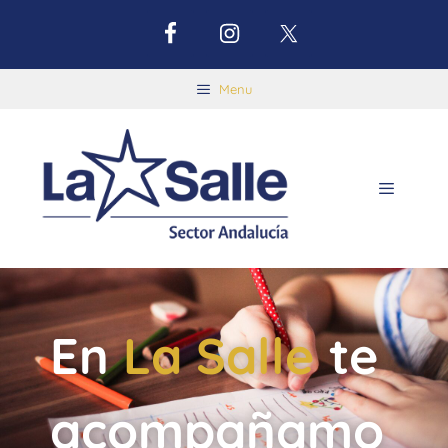
Menu
En
La Salle
te
acompañamo