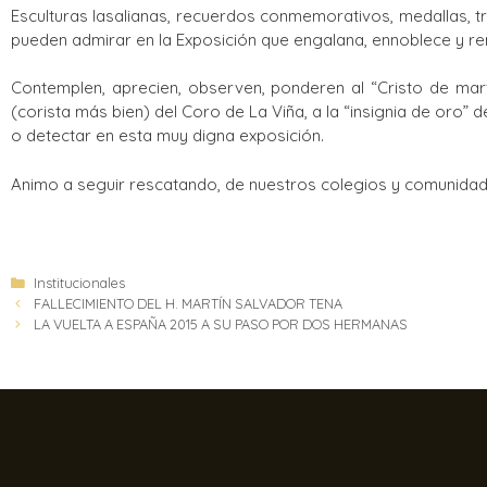
Esculturas lasalianas, recuerdos conmemorativos, medallas, tr
pueden
admirar en la Exposición que engalana, ennoblece y re
Contemplen, aprecien, observen, ponderen al “Cristo de marfi
(corista más bien) del Coro de La Viña, a la “insignia de oro
o detectar en esta muy digna exposición.
Animo a seguir rescatando, de nuestros colegios y comunidad
Institucionales
FALLECIMIENTO DEL H. MARTÍN SALVADOR TENA
LA VUELTA A ESPAÑA 2015 A SU PASO POR DOS HERMANAS