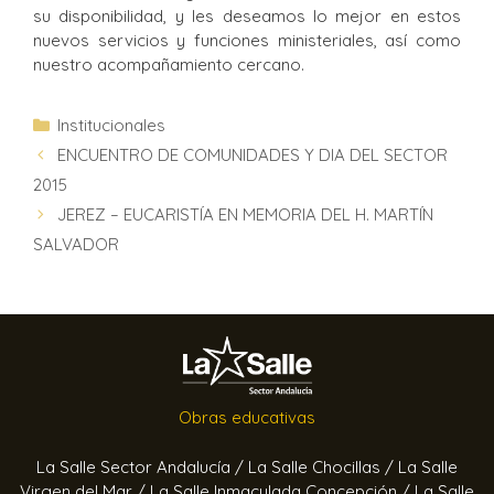
su disponibilidad, y les deseamos lo mejor en estos
nuevos servicios y funciones ministeriales, así como
nuestro acompañamiento cercano.
Institucionales
ENCUENTRO DE COMUNIDADES Y DIA DEL SECTOR
2015
JEREZ – EUCARISTÍA EN MEMORIA DEL H. MARTÍN
SALVADOR
Obras educativas
La Salle Sector Andalucía /
La Salle Chocillas /
La Salle
Virgen del Mar /
La Salle Inmaculada Concepción /
La Salle