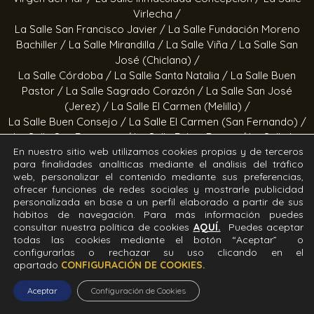
Virlecha /
La Salle San Francisco Javier /
La Salle Fundación Moreno
Bachiller /
La Salle Mirandilla /
La Salle Viña /
La Salle San
José (Chiclana) /
La Salle Córdoba /
La Salle Santa Natalia /
La Salle Buen
Pastor /
La Salle Sagrado Corazón /
La Salle San José
(Jerez) /
La Salle El Carmen (Melilla) /
La Salle Buen Consejo /
La Salle El Carmen (San Fernando) /
La Salle San Francisco /
La Salle Felipe Benito /
La Salle La
En nuestro sitio web utilizamos cookies propias y de terceros
Purísima
para finalidades analíticas mediante el análisis del tráfico
web, personalizar el contenido mediante sus preferencias,
Obras socioeducativas
ofrecer funciones de redes sociales y mostrarle publicidad
personalizada en base a un perfil elaborado a partir de sus
Estrella Azahara /
Manos Abiertas /
Hogar Jerez /
Proyecto
hábitos de navegación. Para más información puedes
consultar nuestra política de cookies
AQUÍ.
Puedes aceptar
Alfa /
Hogar San Ramón y San Fernando /
Calor en la Noche
todas las cookies mediante el botón “Aceptar” o
configurarlas o rechazar su uso clicando en el
Todos los derechos Reservados. Diseñado y desarrollado
apartado
CONFIGURACIÓN DE COOKIES.
por el equipo T.I.C. del Sector Andalucía ©2026 La Salle
Andalucía.
Aceptar
Configuración de Cookies