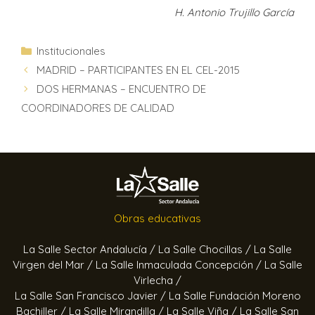
H. Antonio Trujillo García
Institucionales
MADRID – PARTICIPANTES EN EL CEL-2015
DOS HERMANAS – ENCUENTRO DE
COORDINADORES DE CALIDAD
Obras educativas
La Salle Sector Andalucía /
La Salle Chocillas /
La Salle
Virgen del Mar /
La Salle Inmaculada Concepción /
La Salle
Virlecha /
La Salle San Francisco Javier /
La Salle Fundación Moreno
Bachiller /
La Salle Mirandilla /
La Salle Viña /
La Salle San