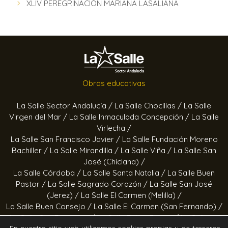
XLIV PEREGRINACIÓN MARIANA LASALIANA
Obras educativas
La Salle Sector Andalucía /
La Salle Chocillas /
La Salle
Virgen del Mar /
La Salle Inmaculada Concepción /
La Salle
Virlecha /
La Salle San Francisco Javier /
La Salle Fundación Moreno
Bachiller /
La Salle Mirandilla /
La Salle Viña /
La Salle San
José (Chiclana) /
La Salle Córdoba /
La Salle Santa Natalia /
La Salle Buen
Pastor /
La Salle Sagrado Corazón /
La Salle San José
(Jerez) /
La Salle El Carmen (Melilla) /
La Salle Buen Consejo /
La Salle El Carmen (San Fernando) /
La Salle San Francisco /
La Salle Felipe Benito /
La Salle La