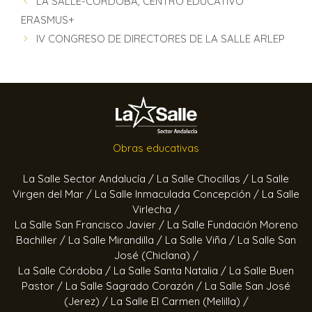
LA SALLE-CÓRDOBA, CENTRO EDUCATIVO
ERASMUS+
IV CONGRESO DE DIRECTORES DE LA SALLE ARLEP
Obras educativas
La Salle Sector Andalucía /
La Salle Chocillas /
La Salle
Virgen del Mar /
La Salle Inmaculada Concepción /
La Salle
Virlecha /
La Salle San Francisco Javier /
La Salle Fundación Moreno
Bachiller /
La Salle Mirandilla /
La Salle Viña /
La Salle San
José (Chiclana) /
La Salle Córdoba /
La Salle Santa Natalia /
La Salle Buen
Pastor /
La Salle Sagrado Corazón /
La Salle San José
(Jerez) /
La Salle El Carmen (Melilla) /