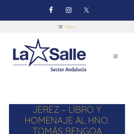
Menu
JEREZ – LIBRO Y
HOMENAJE AL HNO.
TOMÁS BENGOA