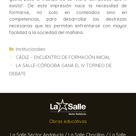
exista”. De esta impresión nace la necesidad de
formarse, no solo en contenidos sino en
competencias, para desarrollar las destrezas
necesarias que les permitan enfrentarse con mayor
facilidad a la sociedad del mañana.
Institucionales
CÁDIZ – ENCUENTRO DE FORMACIÓN INICIAL
LA SALLE-CÓRDOBA GANA EL IV TORNEO DE
DEBATE
Obras educativas
La Salle Sector Andalucía /
La Salle Chocillas /
La Salle