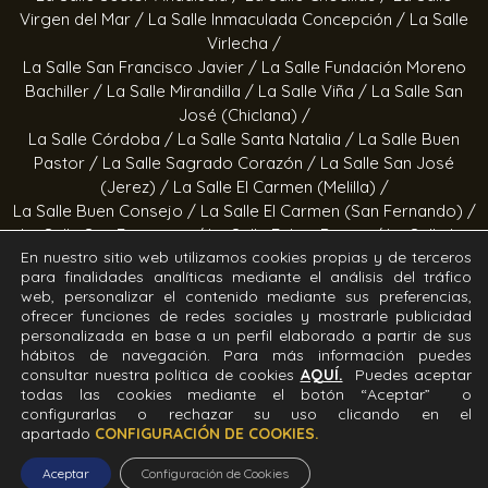
Virgen del Mar /
La Salle Inmaculada Concepción /
La Salle
Virlecha /
La Salle San Francisco Javier /
La Salle Fundación Moreno
Bachiller /
La Salle Mirandilla /
La Salle Viña /
La Salle San
José (Chiclana) /
La Salle Córdoba /
La Salle Santa Natalia /
La Salle Buen
Pastor /
La Salle Sagrado Corazón /
La Salle San José
(Jerez) /
La Salle El Carmen (Melilla) /
La Salle Buen Consejo /
La Salle El Carmen (San Fernando) /
La Salle San Francisco /
La Salle Felipe Benito /
La Salle La
En nuestro sitio web utilizamos cookies propias y de terceros
Purísima
para finalidades analíticas mediante el análisis del tráfico
web, personalizar el contenido mediante sus preferencias,
Obras socioeducativas
ofrecer funciones de redes sociales y mostrarle publicidad
personalizada en base a un perfil elaborado a partir de sus
hábitos de navegación. Para más información puedes
Estrella Azahara /
Manos Abiertas /
Hogar Jerez /
Proyecto
consultar nuestra política de cookies
AQUÍ.
Puedes aceptar
Alfa /
Hogar San Ramón y San Fernando /
Calor en la Noche
todas las cookies mediante el botón “Aceptar” o
configurarlas o rechazar su uso clicando en el
Todos los derechos Reservados. Diseñado y desarrollado
apartado
CONFIGURACIÓN DE COOKIES.
por el equipo T.I.C. del Sector Andalucía ©2026 La Salle
Aceptar
Configuración de Cookies
Andalucía.