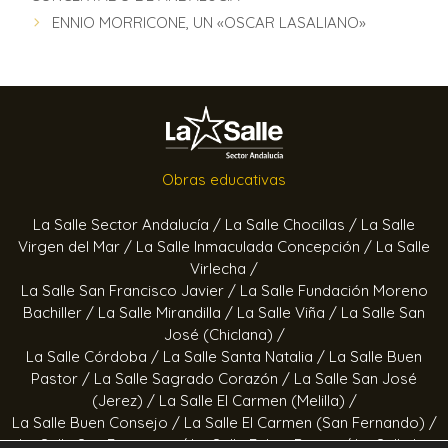
ENNIO MORRICONE, UN «OSCAR LASALIANO»
Obras educativas
La Salle Sector Andalucía /
La Salle Chocillas /
La Salle
Virgen del Mar /
La Salle Inmaculada Concepción /
La Salle
Virlecha /
La Salle San Francisco Javier /
La Salle Fundación Moreno
Bachiller /
La Salle Mirandilla /
La Salle Viña /
La Salle San
José (Chiclana) /
La Salle Córdoba /
La Salle Santa Natalia /
La Salle Buen
Pastor /
La Salle Sagrado Corazón /
La Salle San José
(Jerez) /
La Salle El Carmen (Melilla) /
La Salle Buen Consejo /
La Salle El Carmen (San Fernando) /
La Salle San Francisco /
La Salle Felipe Benito /
La Salle La