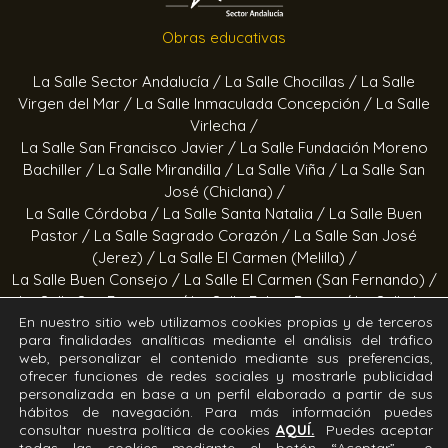
Obras educativas
La Salle Sector Andalucía /
La Salle Chocillas /
La Salle
Virgen del Mar /
La Salle Inmaculada Concepción /
La Salle
Virlecha /
La Salle San Francisco Javier /
La Salle Fundación Moreno
Bachiller /
La Salle Mirandilla /
La Salle Viña /
La Salle San
José (Chiclana) /
La Salle Córdoba /
La Salle Santa Natalia /
La Salle Buen
Pastor /
La Salle Sagrado Corazón /
La Salle San José
(Jerez) /
La Salle El Carmen (Melilla) /
La Salle Buen Consejo /
La Salle El Carmen (San Fernando) /
La Salle San Francisco /
La Salle Felipe Benito /
La Salle La
En nuestro sitio web utilizamos cookies propias y de terceros
Purísima
para finalidades analíticas mediante el análisis del tráfico
web, personalizar el contenido mediante sus preferencias,
Obras socioeducativas
ofrecer funciones de redes sociales y mostrarle publicidad
personalizada en base a un perfil elaborado a partir de sus
hábitos de navegación. Para más información puedes
Estrella Azahara /
Manos Abiertas /
Hogar Jerez /
Proyecto
consultar nuestra política de cookies
AQUÍ.
Puedes aceptar
Alfa /
Hogar San Ramón y San Fernando /
Calor en la Noche