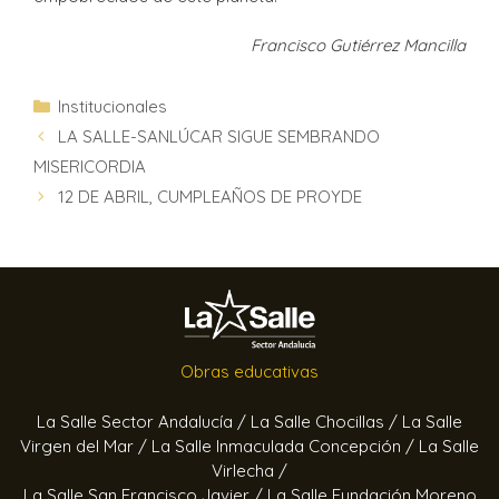
Francisco Gutiérrez Mancilla
Institucionales
LA SALLE-SANLÚCAR SIGUE SEMBRANDO
MISERICORDIA
12 DE ABRIL, CUMPLEAÑOS DE PROYDE
Obras educativas
La Salle Sector Andalucía /
La Salle Chocillas /
La Salle
Virgen del Mar /
La Salle Inmaculada Concepción /
La Salle
Virlecha /
La Salle San Francisco Javier /
La Salle Fundación Moreno