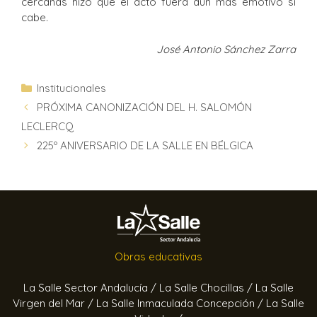
cercanas hizo que el acto fuera aún más emotivo si
cabe.
José Antonio Sánchez Zarra
Institucionales
PRÓXIMA CANONIZACIÓN DEL H. SALOMÓN
LECLERCQ
225º ANIVERSARIO DE LA SALLE EN BÉLGICA
Obras educativas
La Salle Sector Andalucía /
La Salle Chocillas /
La Salle
Virgen del Mar /
La Salle Inmaculada Concepción /
La Salle