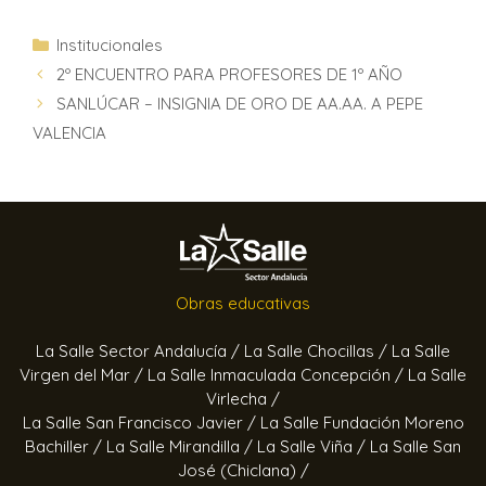
Institucionales
2º ENCUENTRO PARA PROFESORES DE 1º AÑO
SANLÚCAR – INSIGNIA DE ORO DE AA.AA. A PEPE
VALENCIA
Obras educativas
La Salle Sector Andalucía /
La Salle Chocillas /
La Salle
Virgen del Mar /
La Salle Inmaculada Concepción /
La Salle
Virlecha /
La Salle San Francisco Javier /
La Salle Fundación Moreno
Bachiller /
La Salle Mirandilla /
La Salle Viña /
La Salle San
José (Chiclana) /