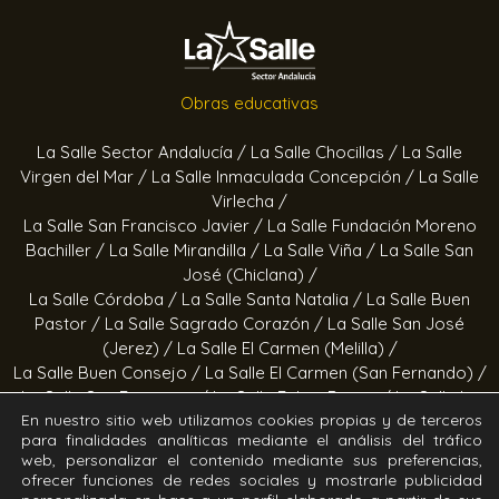
Obras educativas
La Salle Sector Andalucía /
La Salle Chocillas /
La Salle
Virgen del Mar /
La Salle Inmaculada Concepción /
La Salle
Virlecha /
La Salle San Francisco Javier /
La Salle Fundación Moreno
Bachiller /
La Salle Mirandilla /
La Salle Viña /
La Salle San
José (Chiclana) /
La Salle Córdoba /
La Salle Santa Natalia /
La Salle Buen
Pastor /
La Salle Sagrado Corazón /
La Salle San José
(Jerez) /
La Salle El Carmen (Melilla) /
La Salle Buen Consejo /
La Salle El Carmen (San Fernando) /
La Salle San Francisco /
La Salle Felipe Benito /
La Salle La
En nuestro sitio web utilizamos cookies propias y de terceros
Purísima
para finalidades analíticas mediante el análisis del tráfico
web, personalizar el contenido mediante sus preferencias,
Obras socioeducativas
ofrecer funciones de redes sociales y mostrarle publicidad