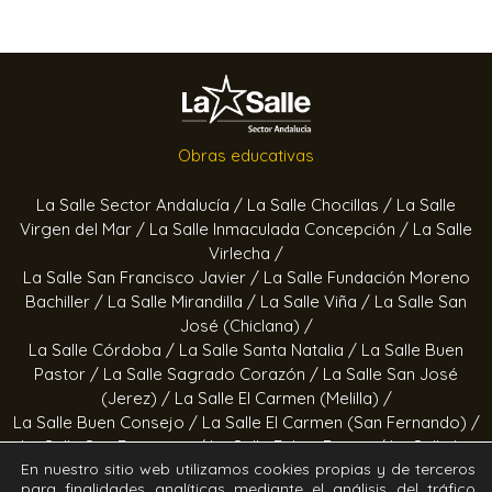
Obras educativas
La Salle Sector Andalucía /
La Salle Chocillas /
La Salle
Virgen del Mar /
La Salle Inmaculada Concepción /
La Salle
Virlecha /
La Salle San Francisco Javier /
La Salle Fundación Moreno
Bachiller /
La Salle Mirandilla /
La Salle Viña /
La Salle San
José (Chiclana) /
La Salle Córdoba /
La Salle Santa Natalia /
La Salle Buen
Pastor /
La Salle Sagrado Corazón /
La Salle San José
(Jerez) /
La Salle El Carmen (Melilla) /
La Salle Buen Consejo /
La Salle El Carmen (San Fernando) /
La Salle San Francisco /
La Salle Felipe Benito /
La Salle La
En nuestro sitio web utilizamos cookies propias y de terceros
Purísima
para finalidades analíticas mediante el análisis del tráfico