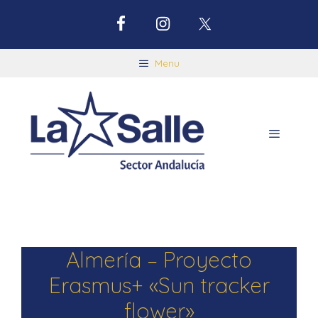
Menu
Almería – Proyecto
Erasmus+ «Sun tracker
flower»