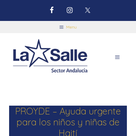
Menu
PROYDE – Ayuda urgente
para los niños y niñas de
Haití