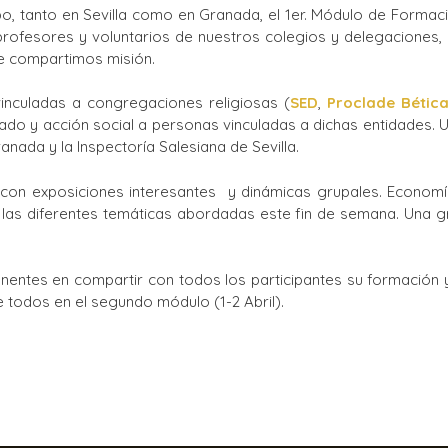
, tanto en Sevilla como en Granada, el 1er. Módulo de Formació
Ciclos Formativos
profesores y voluntarios de nuestros colegios y delegacione
e compartimos misión.
inculadas a congregaciones religiosas (
SED
,
Proclade Bétic
ado y acción social a personas vinculadas a dichas entidades. U
nada y la Inspectoría Salesiana de Sevilla.
con exposiciones interesantes y dinámicas grupales. Economía 
las diferentes temáticas abordadas este fin de semana. Una g
nentes en compartir con todos los participantes su formación y
 todos en el segundo módulo (1-2 Abril).