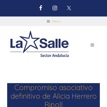
Menu
Compromiso asociativo
definitivo de Alicia Herrero
Ripoll