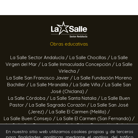
Obras educativas
La Salle Sector Andalucía /
La Salle Chocillas /
La Salle
Virgen del Mar /
La Salle Inmaculada Concepción /
La Salle
Virlecha /
La Salle San Francisco Javier /
La Salle Fundación Moreno
Bachiller /
La Salle Mirandilla /
La Salle Viña /
La Salle San
José (Chiclana) /
La Salle Córdoba /
La Salle Santa Natalia /
La Salle Buen
Pastor /
La Salle Sagrado Corazón /
La Salle San José
(Jerez) /
La Salle El Carmen (Melilla) /
La Salle Buen Consejo /
La Salle El Carmen (San Fernando) /
La Salle San Francisco /
La Salle Felipe Benito /
La Salle La
En nuestro sitio web utilizamos cookies propias y de terceros
Purísima
para finalidades analíticas mediante el análisis del tráfico