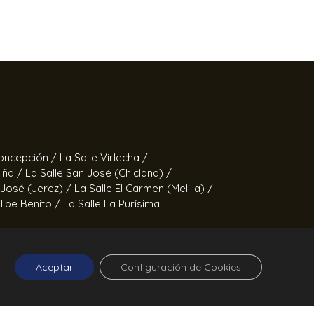
Concepción /
La Salle Virlecha /
Viña /
La Salle San José (Chiclana) /
 José (Jerez) /
La Salle El Carmen (Melilla) /
elipe Benito /
La Salle La Purísima
Fernando /
Calor en la Noche
Aceptar
Configuración de Cookies
ucía ©2026 La Salle Andalucía.