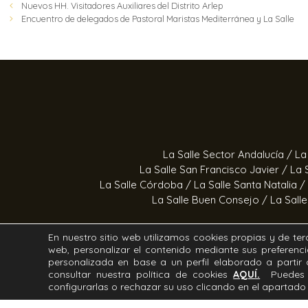
Nuevos HH. Visitadores Auxiliares del Distrito Arlep
Encuentro de delegados de Pastoral Maristas Mediterránea y La Salle
La Salle Sector Andalucía /
La
La Salle San Francisco Javier /
La 
La Salle Córdoba /
La Salle Santa Natalia /
La Salle Buen Consejo /
La Sall
En nuestro sitio web utilizamos cookies propias y de terc
web, personalizar el contenido mediante sus preferenci
Estrella Azahara /
Manos Abi
personalizada en base a un perfil elaborado a parti
consultar nuestra política de cookies
AQUÍ.
Puedes 
configurarlas o rechazar su uso clicando en el apartad
Todos los derechos Reservados