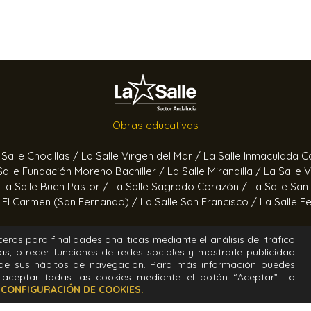
Obras educativas
 Salle Chocillas /
La Salle Virgen del Mar /
La Salle Inmaculada 
Salle Fundación Moreno Bachiller /
La Salle Mirandilla /
La Salle 
La Salle Buen Pastor /
La Salle Sagrado Corazón /
La Salle San
e El Carmen (San Fernando) /
La Salle San Francisco /
La Salle F
Obras socioeducativas
eros para finalidades analíticas mediante el análisis del tráfico
as, ofrecer funciones de redes sociales y mostrarle publicidad
ertas /
Hogar Jerez /
Proyecto Alfa /
Hogar San Ramón y San 
r de sus hábitos de navegación. Para más información puedes
aceptar todas las cookies mediante el botón “Aceptar” o
o
CONFIGURACIÓN DE COOKIES.
. Diseñado y desarrollado por el equipo T.I.C. del Sector Andal