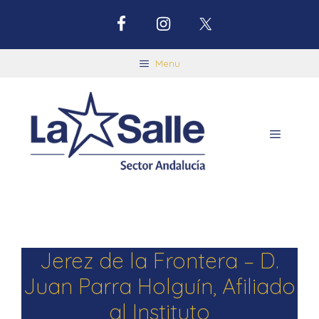
Menu
Jerez de la Frontera – D.
Juan Parra Holguín, Afiliado
al Instituto