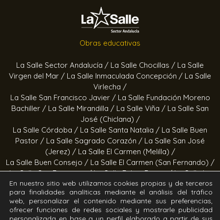
Obras educativas
La Salle Sector Andalucía /
La Salle Chocillas /
La Salle
Virgen del Mar /
La Salle Inmaculada Concepción /
La Salle
Virlecha /
La Salle San Francisco Javier /
La Salle Fundación Moreno
Bachiller /
La Salle Mirandilla /
La Salle Viña /
La Salle San
José (Chiclana) /
La Salle Córdoba /
La Salle Santa Natalia /
La Salle Buen
Pastor /
La Salle Sagrado Corazón /
La Salle San José
(Jerez) /
La Salle El Carmen (Melilla) /
La Salle Buen Consejo /
La Salle El Carmen (San Fernando) /
La Salle San Francisco /
La Salle Felipe Benito /
La Salle La
En nuestro sitio web utilizamos cookies propias y de terceros
Purísima
para finalidades analíticas mediante el análisis del tráfico
web, personalizar el contenido mediante sus preferencias,
Obras socioeducativas
ofrecer funciones de redes sociales y mostrarle publicidad
personalizada en base a un perfil elaborado a partir de sus