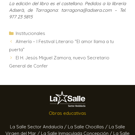
La edición del libro es el castellano. Pedidos a la librería
Adserà, de Tarragona: tarragona@adsera.com – Tel.
977 23 5815
Institucionales
Almería – I Festival Literario “El amor llama a tu
puerta”
El H. Jesús Miguel Zamora, nuevo Secretario
General de Confer
Obras educativas
La Salle Sector Andalucía /
La Salle Chocillas /
La Salle
Virgen del Mar /
La Salle Inmaculada Concepción /
La Salle