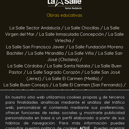
Obras educativas
La Salle Sector Andalucía /
La Salle Chocillas /
La Salle
Virgen del Mar /
La Salle Inmaculada Concepción /
La Salle
Virlecha /
La Salle San Francisco Javier /
La Salle Fundación Moreno
Bachiller /
La Salle Mirandilla /
La Salle Viña /
La Salle San
José (Chiclana) /
La Salle Córdoba /
La Salle Santa Natalia /
La Salle Buen
Pastor /
La Salle Sagrado Corazón /
La Salle San José
(Jerez) /
La Salle El Carmen (Melilla) /
La Salle Buen Consejo /
La Salle El Carmen (San Fernando) /
La Salle San Francisco /
La Salle Felipe Benito /
La Salle La
En nuestro sitio web utilizamos cookies propias y de terceros
Purísima
para finalidades analíticas mediante el análisis del tráfico
web, personalizar el contenido mediante sus preferencias,
Obras socioeducativas
ofrecer funciones de redes sociales y mostrarle publicidad
personalizada en base a un perfil elaborado a partir de sus
hábitos de navegación. Para más información puedes
Estrella Azahara /
Manos Abiertas /
Hogar Jerez /
Proyecto
consultar nuestra política de cookies
AQUÍ.
Puedes aceptar