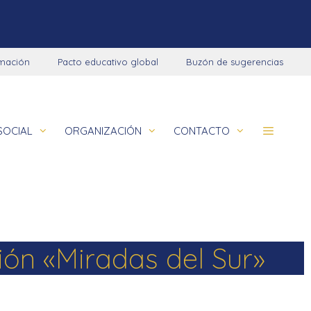
rmación
Pacto educativo global
Buzón de sugerencias
SOCIAL
ORGANIZACIÓN
CONTACTO
Comunidad educativa
Programaciones didácticas
Colegios
Aviso legal
La Salle en el mundo
Nuevo Contexto de Aprendizaje – NCA
Obras socioeducativas
Política de privacidad
ón «Miradas del Sur»