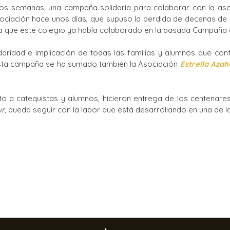
dos semanas, una campaña solidaria para colaborar con la as
Ciclos Formativos
asociación hace unos días, que supuso la perdida de decenas de
n la que este colegio ya había colaborado en la pasada Campaña
idaridad e implicación de todas las familias y alumnos que co
esta campaña se ha sumado también la Asociación
Estrella Azah
unto a catequistas y alumnos, hicieron entrega de los centenar
ur
, pueda seguir con la labor que está desarrollando en una de