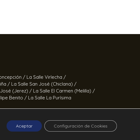
Concepción /
La Salle Virlecha /
Viña /
La Salle San José (Chiclana) /
 José (Jerez) /
La Salle El Carmen (Melilla) /
elipe Benito /
La Salle La Purísima
Fernando /
Calor en la Noche
Aceptar
Configuración de Cookies
ucía ©2026 La Salle Andalucía.