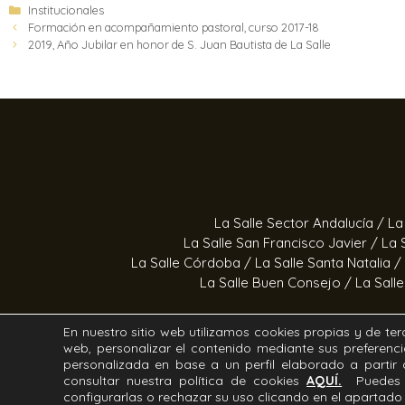
Institucionales
Formación en acompañamiento pastoral, curso 2017-18
2019, Año Jubilar en honor de S. Juan Bautista de La Salle
La Salle Sector Andalucía /
La
La Salle San Francisco Javier /
La 
La Salle Córdoba /
La Salle Santa Natalia /
La Salle Buen Consejo /
La Sall
En nuestro sitio web utilizamos cookies propias y de terc
web, personalizar el contenido mediante sus preferenci
Estrella Azahara /
Manos Abi
personalizada en base a un perfil elaborado a parti
consultar nuestra política de cookies
AQUÍ.
Puedes 
configurarlas o rechazar su uso clicando en el apartad
Todos los derechos Reservados