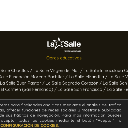
Obras educativas
 Salle Chocillas /
La Salle Virgen del Mar /
La Salle Inmaculada 
Salle Fundación Moreno Bachiller /
La Salle Mirandilla /
La Salle 
La Salle Buen Pastor /
La Salle Sagrado Corazón /
La Salle San
e El Carmen (San Fernando) /
La Salle San Francisco /
La Salle F
Obras socioeducativas
eros para finalidades analíticas mediante el análisis del tráfico
as, ofrecer funciones de redes sociales y mostrarle publicidad
ertas /
Hogar Jerez /
Proyecto Alfa /
Hogar San Ramón y San 
r de sus hábitos de navegación. Para más información puedes
aceptar todas las cookies mediante el botón “Aceptar” o
o
CONFIGURACIÓN DE COOKIES.
. Diseñado y desarrollado por el equipo T.I.C. del Sector Andal