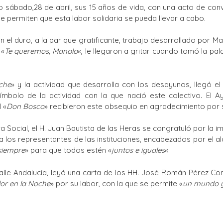
 sábado,28 de abril, sus 15 años de vida, con una acto de convi
Ciclos Formativos
ue permiten que esta labor solidaria se pueda llevar a cabo.
in el duro, a la par que gratificante, trabajo desarrollado por Ma
 «
Te queremos, Manolo
«, le llegaron a gritar cuando tomó la pa
che
» y la actividad que desarrolla con los desayunos, llegó 
ímbolo de la actividad con la que nació este colectivo. El Ay
l «
Don Bosco
» recibieron este obsequio en agradecimiento por 
a Social, el H. Juan Bautista de las Heras se congratuló por la
 a los representantes de las instituciones, encabezados por el al
 siempre
» para que todos estén «
juntos e iguales
«.
alle Andalucía, leyó una carta de los HH. José Román Pérez Conde
or en la Noche
» por su labor, con la que se permite «
un mundo y 