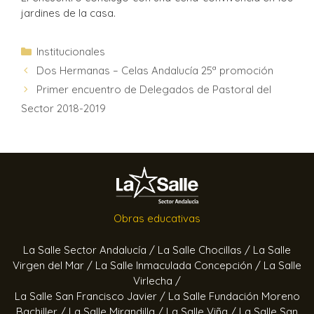
jardines de la casa.
Institucionales
Dos Hermanas – Celas Andalucía 25ª promoción
Primer encuentro de Delegados de Pastoral del
Sector 2018-2019
Obras educativas
La Salle Sector Andalucía /
La Salle Chocillas /
La Salle
Virgen del Mar /
La Salle Inmaculada Concepción /
La Salle
Virlecha /
La Salle San Francisco Javier /
La Salle Fundación Moreno
Bachiller /
La Salle Mirandilla /
La Salle Viña /
La Salle San