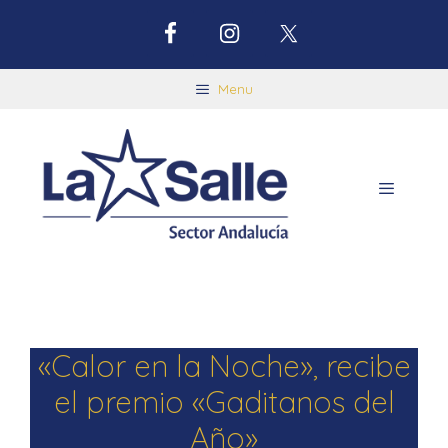
Menu
«Calor en la Noche», recibe
el premio «Gaditanos del
Año»