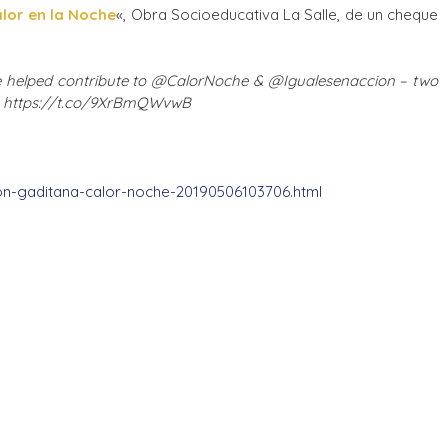
lor en la Noche
«, Obra Socioeducativa La Salle, de un cheque
ave helped contribute to @CalorNoche & @Igualesenaccion – two
na https://t.co/9XrBmQWvwB
on-gaditana-calor-noche-20190506103706.html