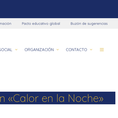
rmación
Pacto educativo global
Buzón de sugerencias
SOCIAL
ORGANIZACIÓN
CONTACTO
Comunidad educativa
Programaciones didácticas
Colegios
Aviso legal
La Salle en el mundo
Nuevo Contexto de Aprendizaje – NCA
Obras socioeducativas
Política de privacidad
ón «Calor en la Noche»