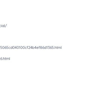
ial/
05065cd040100cf24b4ef86d1365.html
6.html