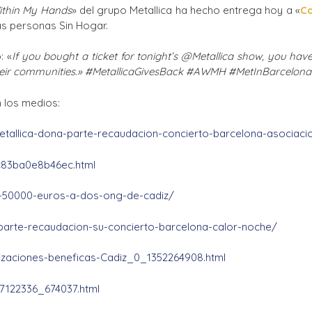
Within My Hands
» del grupo Metallica ha hecho entrega hoy a «
Ca
Ciclos Formativos
as personas Sin Hogar.
: «
If you bought a ticket for tonight’s @Metallica show, you h
n their communities.» #MetallicaGivesBack #AWMH #MetInBarcelo
 los medios:
etallica-dona-parte-recaudacion-concierto-barcelona-asociaci
c83ba0e8b46ec.html
na-50000-euros-a-dos-ong-de-cadiz/
parte-recaudacion-su-concierto-barcelona-calor-noche/
nizaciones-beneficas-Cadiz_0_1352264908.html
7122336_674037.html