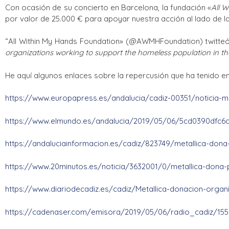
Con ocasión de su concierto en Barcelona, la fundación «
All 
por valor de 25.000 € para apoyar nuestra acción al lado de l
“All Within My Hands Foundation» (@AWMHFoundation) twitteó
organizations working to support the homeless population i
He aquí algunos enlaces sobre la repercusión que ha tenido en
https://www.europapress.es/andalucia/cadiz-00351/noticia-m
https://www.elmundo.es/andalucia/2019/05/06/5cd0390dfc6
https://andaluciainformacion.es/cadiz/823749/metallica-do
https://www.20minutos.es/noticia/3632001/0/metallica-dona-
https://www.diariodecadiz.es/cadiz/Metallica-donacion-orga
https://cadenaser.com/emisora/2019/05/06/radio_cadiz/155