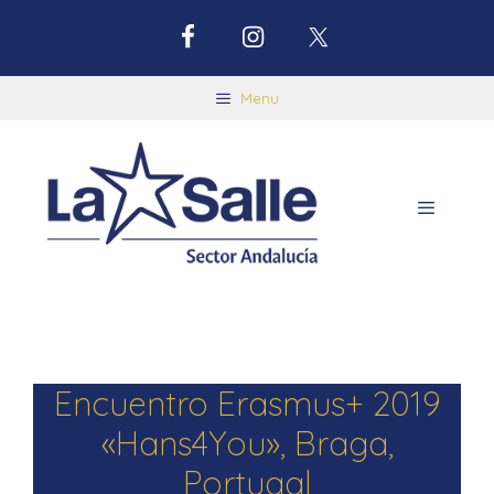
Menu
Encuentro Erasmus+ 2019
«Hans4You», Braga,
Portugal