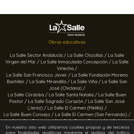
Obras educativas
La Salle Sector Andalucía /
La Salle Chocillas /
La Salle
Virgen del Mar /
La Salle Inmaculada Concepción /
La Salle
Virlecha /
La Salle San Francisco Javier /
La Salle Fundación Moreno
Bachiller /
La Salle Mirandilla /
La Salle Viña /
La Salle San
José (Chiclana) /
La Salle Córdoba /
La Salle Santa Natalia /
La Salle Buen
Pastor /
La Salle Sagrado Corazón /
La Salle San José
(Jerez) /
La Salle El Carmen (Melilla) /
La Salle Buen Consejo /
La Salle El Carmen (San Fernando) /
La Salle San Francisco /
La Salle Felipe Benito /
La Salle La
En nuestro sitio web utilizamos cookies propias y de terceros
Purísima
para finalidades analíticas mediante el análisis del tráfico