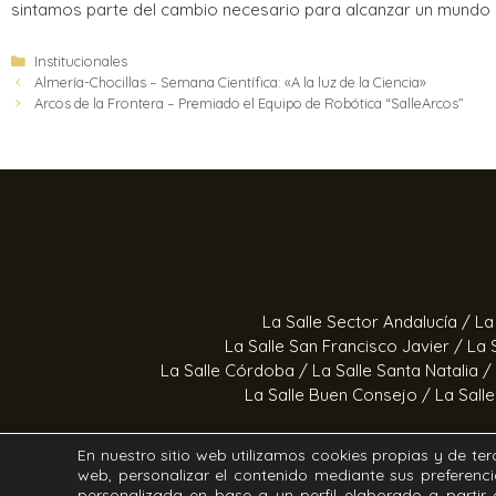
sintamos parte del cambio necesario para alcanzar un mundo m
Institucionales
Almería-Chocillas – Semana Científica: «A la luz de la Ciencia»
Arcos de la Frontera – Premiado el Equipo de Robótica “SalleArcos”
La Salle Sector Andalucía /
La
La Salle San Francisco Javier /
La 
La Salle Córdoba /
La Salle Santa Natalia /
La Salle Buen Consejo /
La Sall
En nuestro sitio web utilizamos cookies propias y de terc
web, personalizar el contenido mediante sus preferenci
Estrella Azahara /
Manos Abi
personalizada en base a un perfil elaborado a parti