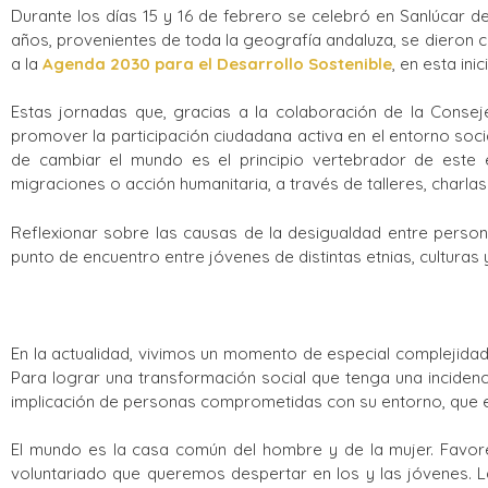
Durante los días 15 y 16 de febrero se celebró en Sanlúcar d
años, provenientes de toda la geografía andaluza, se dieron c
a la
Agenda 2030 para el Desarrollo Sostenible
, en esta in
Estas jornadas que, gracias a la colaboración de la Conseje
promover la participación ciudadana activa en el entorno soci
de cambiar el mundo es el principio vertebrador de este 
migraciones o acción humanitaria, a través de talleres, charla
Reflexionar sobre las causas de la desigualdad entre person
punto de encuentro entre jóvenes de distintas etnias, culturas y
En la actualidad, vivimos un momento de especial complejidad s
Para lograr una transformación social que tenga una incidenc
implicación de personas comprometidas con su entorno, que eje
El mundo es la casa común del hombre y de la mujer. Favorec
voluntariado que queremos despertar en los y las jóvenes. L