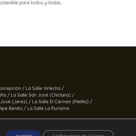
ostenible para todos y todas.
Concepción /
La Salle Virlecha /
Viña /
La Salle San José (Chiclana) /
 José (Jerez) /
La Salle El Carmen (Melilla) /
elipe Benito /
La Salle La Purísima
Fernando /
Calor en la Noche
Aceptar
Configuración de Cookies