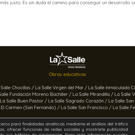
ás justo. Es sin duda el camino para conseguir un desarrollo s
Obras educativas
 Salle Chocillas /
La Salle Virgen del Mar /
La Salle Inmaculada 
Salle Fundación Moreno Bachiller /
La Salle Mirandilla /
La Salle 
La Salle Buen Pastor /
La Salle Sagrado Corazón /
La Salle San
e El Carmen (San Fernando) /
La Salle San Francisco /
La Salle F
Obras socioeducativas
eros para finalidades analíticas mediante el análisis del tráfico
as, ofrecer funciones de redes sociales y mostrarle publicidad
ertas /
Hogar Jerez /
Proyecto Alfa /
Hogar San Ramón y San 
r de sus hábitos de navegación. Para más información puedes