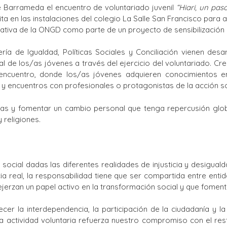
e Barrameda el encuentro de voluntariado juvenil
“Hiari, un pas
Ciclos Formativos
ita en las instalaciones del colegio La Salle San Francisco para
iciativa de la ONGD como parte de un proyecto de sensibilización 
ría de Igualdad, Políticas Sociales y Conciliación vienen desa
al de los/as jóvenes a través del ejercicio del voluntariado. Cr
encuentro, donde los/as jóvenes adquieren conocimientos e
s y encuentros con profesionales o protagonistas de la acción so
as y fomentar un cambio personal que tenga repercusión global 
 religiones.
ocial dadas las diferentes realidades de injusticia y desiguald
ia real, la responsabilidad tiene que ser compartida entre enti
rzan un papel activo en la transformación social y que fomenten
er la interdependencia, la participación de la ciudadanía y l
a actividad voluntaria refuerza nuestro compromiso con el res