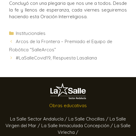
Concluyó con una plegaria que nos une a todos. Desde
la fe y llenos de esperanza, cada viernes seguiremos
haciendo esta Oración Interreligiosa.
Institucionales
Arcos de la Frontera – Premiado el Equipo de
Robótica “SalleArcos”
#LaSalleCovid19, Respuesta Lasaliana
Obras educativas
La Salle Sector Andalucía /
La Salle Chocillas /
La Salle
Virgen del Mar /
La Salle Inmaculada Concepción /
La Salle
Virlecha /