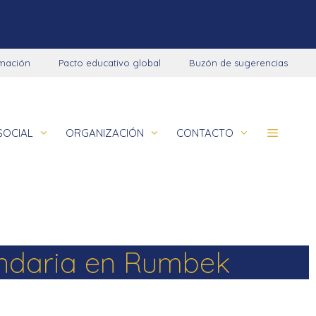
rmación
Pacto educativo global
Buzón de sugerencias
SOCIAL
ORGANIZACIÓN
CONTACTO
Comunidad educativa
Programaciones didácticas
Colegios
Aviso legal
La Salle en el mundo
Nuevo Contexto de Aprendizaje – NCA
Obras socioeducativas
Política de privacidad
cundaria en Rumbek