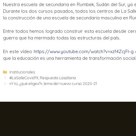
Nuestra escuela de secundaria en Rumbek, Sudán del Sur, ya
Durante los dos cursos pasados, todos los centros de La Sal
la construcción de una escuela de secundaria masculina en Ru
Entre todos hemos logrado construir esta escuela desde cero
guerra que ha mermado todas las estructuras del país.
En este vídeo
https://www.youtube.com/watch?v=xzf4ZcjFl-g
o
que la educación es una herramienta de transformación social
Institucionales
#LaSalleCovid19, Respuesta Lasaliana
«Y tú, ¿qué eliges?», lema del nuevo curso 2020-21