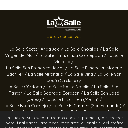
Obras educativas
La Salle Sector Andalucía /
La Salle Chocillas /
La Salle
Virgen del Mar /
La Salle Inmaculada Concepción /
La Salle
Virlecha /
La Salle San Francisco Javier /
La Salle Fundación Moreno
Bachiller /
La Salle Mirandilla /
La Salle Viña /
La Salle San
José (Chiclana) /
La Salle Córdoba /
La Salle Santa Natalia /
La Salle Buen
Pastor /
La Salle Sagrado Corazón /
La Salle San José
(Jerez) /
La Salle El Carmen (Melilla) /
La Salle Buen Consejo /
La Salle El Carmen (San Fernando) /
La Salle San Francisco /
La Salle Felipe Benito /
La Salle La
En nuestro sitio web utilizamos cookies propias y de terceros
Purísima
para finalidades analíticas mediante el análisis del tráfico