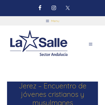
Menu
Jerez – Encuentro de
jóvenes cristianos y
musulmanes