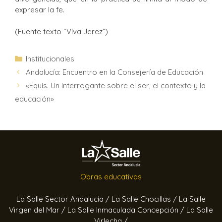
expresar la fe.
(Fuente texto “Viva Jerez”)
Institucionales
Andalucía: Encuentro en la Consejería de Educación
«Equis. Un interrogante sobre el ser, el contexto y la
educación»
Obras educativas
La Salle Sector Andalucía /
La Salle Chocillas /
La Salle
Virgen del Mar /
La Salle Inmaculada Concepción /
La Salle
Virlecha /