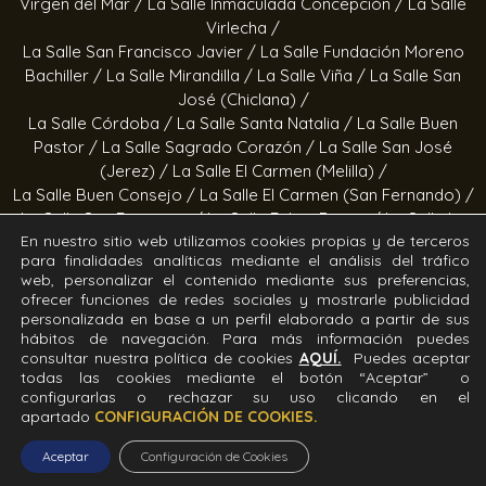
Virgen del Mar /
La Salle Inmaculada Concepción /
La Salle
Virlecha /
La Salle San Francisco Javier /
La Salle Fundación Moreno
Bachiller /
La Salle Mirandilla /
La Salle Viña /
La Salle San
José (Chiclana) /
La Salle Córdoba /
La Salle Santa Natalia /
La Salle Buen
Pastor /
La Salle Sagrado Corazón /
La Salle San José
(Jerez) /
La Salle El Carmen (Melilla) /
La Salle Buen Consejo /
La Salle El Carmen (San Fernando) /
La Salle San Francisco /
La Salle Felipe Benito /
La Salle La
En nuestro sitio web utilizamos cookies propias y de terceros
Purísima
para finalidades analíticas mediante el análisis del tráfico
web, personalizar el contenido mediante sus preferencias,
Obras socioeducativas
ofrecer funciones de redes sociales y mostrarle publicidad
personalizada en base a un perfil elaborado a partir de sus
hábitos de navegación. Para más información puedes
Estrella Azahara /
Manos Abiertas /
Hogar Jerez /
Proyecto
consultar nuestra política de cookies
AQUÍ.
Puedes aceptar
Alfa /
Hogar San Ramón y San Fernando /
Calor en la Noche
todas las cookies mediante el botón “Aceptar” o
configurarlas o rechazar su uso clicando en el
Todos los derechos Reservados. Diseñado y desarrollado
apartado
CONFIGURACIÓN DE COOKIES.
por el equipo T.I.C. del Sector Andalucía ©2026 La Salle
Aceptar
Configuración de Cookies
Andalucía.