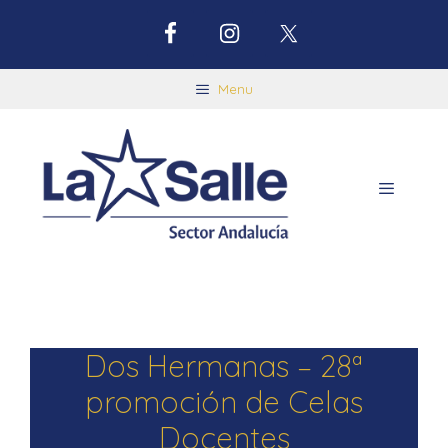
Menu
Dos Hermanas – 28ª
promoción de Celas
Docentes