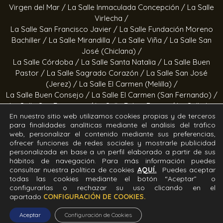
Virgen del Mar /
La Salle Inmaculada Concepción /
La Salle
Virlecha /
La Salle San Francisco Javier /
La Salle Fundación Moreno
Bachiller /
La Salle Mirandilla /
La Salle Viña /
La Salle San
José (Chiclana) /
La Salle Córdoba /
La Salle Santa Natalia /
La Salle Buen
Pastor /
La Salle Sagrado Corazón /
La Salle San José
(Jerez) /
La Salle El Carmen (Melilla) /
La Salle Buen Consejo /
La Salle El Carmen (San Fernando) /
La Salle San Francisco /
La Salle Felipe Benito /
La Salle La
En nuestro sitio web utilizamos cookies propias y de terceros
Purísima
para finalidades analíticas mediante el análisis del tráfico
web, personalizar el contenido mediante sus preferencias,
Obras socioeducativas
ofrecer funciones de redes sociales y mostrarle publicidad
personalizada en base a un perfil elaborado a partir de sus
hábitos de navegación. Para más información puedes
Estrella Azahara /
Manos Abiertas /
Hogar Jerez /
Proyecto
consultar nuestra política de cookies
AQUÍ.
Puedes aceptar
Alfa /
Hogar San Ramón y San Fernando /
Calor en la Noche
todas las cookies mediante el botón “Aceptar” o
configurarlas o rechazar su uso clicando en el
Todos los derechos Reservados. Diseñado y desarrollado
apartado
CONFIGURACIÓN DE COOKIES.
por el equipo T.I.C. del Sector Andalucía ©2026 La Salle
Aceptar
Configuración de Cookies
Andalucía.