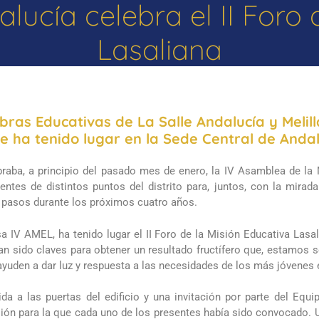
alucía celebra el II Foro
Lasaliana
ras Educativas de La Salle Andalucía y Melilla
que ha tenido lugar en la Sede Central de Anda
raba, a principio del pasado mes de enero, la IV Asamblea de la M
tes de distintos puntos del distrito para, juntos, con la mirada 
s pasos durante los próximos cuatro años.
a IV AMEL, ha tenido lugar el II Foro de la Misión Educativa Lasal
 han sido claves para obtener un resultado fructífero que, estamos 
yuden a dar luz y respuesta a las necesidades de los más jóvenes e
a a las puertas del edificio y una invitación por parte del Equ
ión para la que cada uno de los presentes había sido convocado. Un