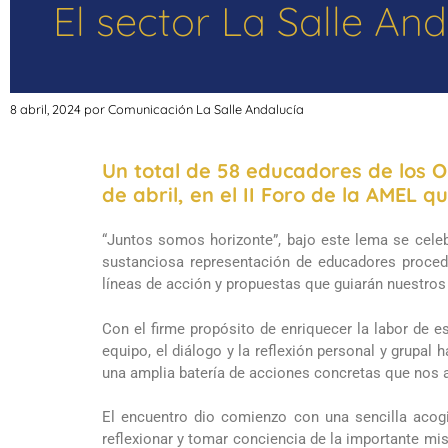
El sector La Salle And
8 abril, 2024
por
Comunicación La Salle Andalucía
Un total de 58 educadores de los Ob
de abril, en el II Foro de la AMEL 
“Juntos somos horizonte”, bajo este lema se celeb
sustanciosa representación de educadores proceden
líneas de acción y propuestas que guiarán nuestro
Con el firme propósito de enriquecer la labor de es
equipo, el diálogo y la reflexión personal y grupal
una amplia
batería de acciones concretas que nos a
El encuentro dio comienzo con una sencilla acogid
reflexionar y tomar conciencia de la importante mis