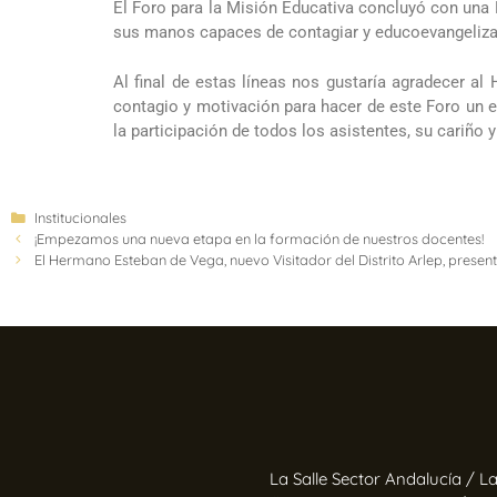
El Foro para la Misión Educativa concluyó con una 
sus manos capaces de contagiar y educoevangeliza
Al final de estas líneas nos gustaría agradecer a
contagio y motivación para hacer de este Foro un en
la participación de todos los asistentes, su cariño y
Institucionales
¡Empezamos una nueva etapa en la formación de nuestros docentes!
El Hermano Esteban de Vega, nuevo Visitador del Distrito Arlep, presen
La Salle Sector Andalucía /
La