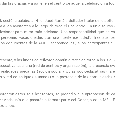
a dar las gracias y a poner en el centro de aquella celebración a t
, cedió la palabra al Hno. José Román, visitador titular del distrito
 a los asistentes a lo largo de todo el Encuentro. En un discurso 
flexionar para mirar más adelante. Una responsabilidad que se va 
 personas vocacionadas con una fuerte identidad”. Tras sus pal
 los documentos de la AMEL, acercando, así, a los participantes el 
presente, y las líneas de reflexión común giraron en torno a los si
ducativa lasaliana (red de centros y organización), la presencia e
realidades precarias (acción social y
obras socioeducativas), la 
ias y red de antiguos alumnos) y la presencia de las comunidades 
abordaron estos seis horizontes, se procedió a la aprobación de c
or Andalucía que pasarán a formar parte del Consejo de la MEL. E
tro años.