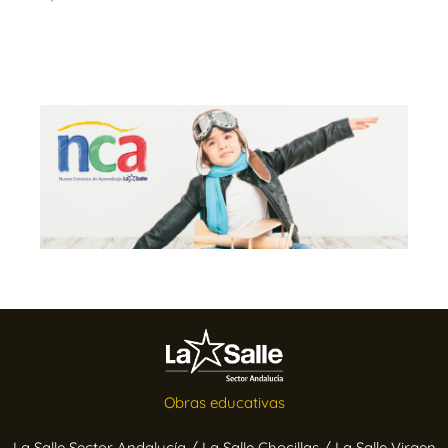
Obras educativas
La Salle Sector Andalucía /
La Salle Chocillas /
La Salle Virgen