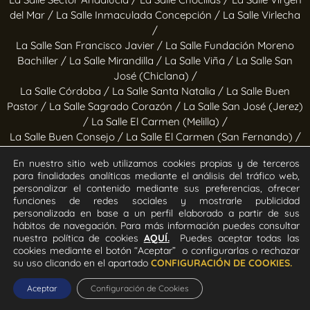
del Mar /
La Salle Inmaculada Concepción /
La Salle Virlecha
/
La Salle San Francisco Javier /
La Salle Fundación Moreno
Bachiller /
La Salle Mirandilla /
La Salle Viña /
La Salle San
José (Chiclana) /
La Salle Córdoba /
La Salle Santa Natalia /
La Salle Buen
Pastor /
La Salle Sagrado Corazón /
La Salle San José (Jerez)
/
La Salle El Carmen (Melilla) /
La Salle Buen Consejo /
La Salle El Carmen (San Fernando) /
La Salle San Francisco /
La Salle Felipe Benito /
La Salle La
En nuestro sitio web utilizamos cookies propias y de terceros
Purísima
para finalidades analíticas mediante el análisis del tráfico web,
personalizar el contenido mediante sus preferencias, ofrecer
Obras socioeducativas
funciones de redes sociales y mostrarle publicidad
personalizada en base a un perfil elaborado a partir de sus
hábitos de navegación. Para más información puedes consultar
Estrella Azahara /
Manos Abiertas /
Hogar Jerez /
Proyecto
nuestra política de cookies
AQUÍ.
Puedes aceptar todas las
Alfa /
Hogar San Ramón y San Fernando /
Calor en la Noche
cookies mediante el botón “Aceptar” o configurarlas o rechazar
su uso clicando en el apartado
CONFIGURACIÓN DE COOKIES.
Todos los derechos Reservados. Diseñado y desarrollado por
el equipo T.I.C. del Sector Andalucía ©2026 La Salle Andalucía.
Aceptar
Configuración de Cookies