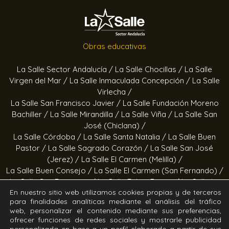
Obras educativas
La Salle Sector Andalucía /
La Salle Chocillas /
La Salle
Virgen del Mar /
La Salle Inmaculada Concepción /
La Salle
Virlecha /
La Salle San Francisco Javier /
La Salle Fundación Moreno
Bachiller /
La Salle Mirandilla /
La Salle Viña /
La Salle San
José (Chiclana) /
La Salle Córdoba /
La Salle Santa Natalia /
La Salle Buen
Pastor /
La Salle Sagrado Corazón /
La Salle San José
(Jerez) /
La Salle El Carmen (Melilla) /
La Salle Buen Consejo /
La Salle El Carmen (San Fernando) /
La Salle San Francisco /
La Salle Felipe Benito /
La Salle La
En nuestro sitio web utilizamos cookies propias y de terceros
Purísima
para finalidades analíticas mediante el análisis del tráfico
web, personalizar el contenido mediante sus preferencias,
Obras socioeducativas
ofrecer funciones de redes sociales y mostrarle publicidad