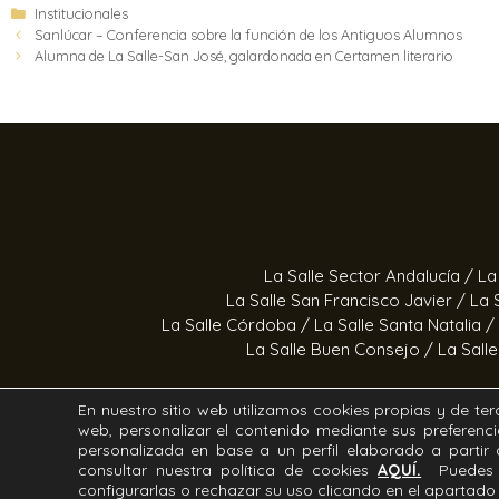
Institucionales
Sanlúcar – Conferencia sobre la función de los Antiguos Alumnos
Alumna de La Salle-San José, galardonada en Certamen literario
La Salle Sector Andalucía /
La
La Salle San Francisco Javier /
La 
La Salle Córdoba /
La Salle Santa Natalia /
La Salle Buen Consejo /
La Sall
En nuestro sitio web utilizamos cookies propias y de terc
web, personalizar el contenido mediante sus preferenci
Estrella Azahara /
Manos Abi
personalizada en base a un perfil elaborado a parti
consultar nuestra política de cookies
AQUÍ.
Puedes 
configurarlas o rechazar su uso clicando en el apartad
Todos los derechos Reservados