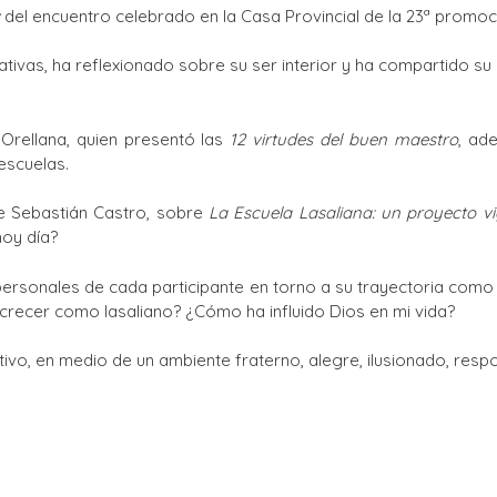
del encuentro celebrado en la Casa Provincial de la 23ª promoc
Ciclos Formativos
ivas, ha reflexionado sobre su ser interior y ha compartido s
rellana, quien presentó las
12 virtudes del buen maestro
, ad
escuelas.
de Sebastián Castro, sobre
La Escuela Lasaliana: un proyecto v
hoy día?
 personales de cada participante en torno a su trayectoria como
recer como lasaliano? ¿Cómo ha influido Dios en mi vida?
pativo, en medio de un ambiente fraterno, alegre, ilusionado, re