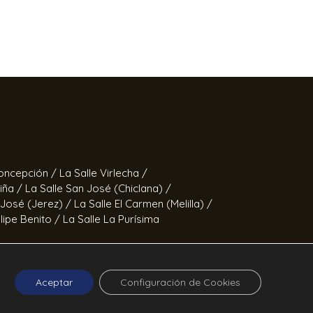
Concepción /
La Salle Virlecha /
Viña /
La Salle San José (Chiclana) /
 José (Jerez) /
La Salle El Carmen (Melilla) /
elipe Benito /
La Salle La Purísima
Fernando /
Calor en la Noche
Aceptar
Configuración de Cookies
ucía ©2026 La Salle Andalucía.