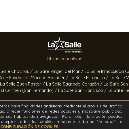
Obras educativas
 Salle Chocillas /
La Salle Virgen del Mar /
La Salle Inmaculada 
Salle Fundación Moreno Bachiller /
La Salle Mirandilla /
La Salle 
La Salle Buen Pastor /
La Salle Sagrado Corazón /
La Salle San
e El Carmen (San Fernando) /
La Salle San Francisco /
La Salle F
Obras socioeducativas
eros para finalidades analíticas mediante el análisis del tráfico
as, ofrecer funciones de redes sociales y mostrarle publicidad
ertas /
Hogar Jerez /
Proyecto Alfa /
Hogar San Ramón y San 
r de sus hábitos de navegación. Para más información puedes
aceptar todas las cookies mediante el botón “Aceptar” o
o
CONFIGURACIÓN DE COOKIES.
. Diseñado y desarrollado por el equipo T.I.C. del Sector Andal