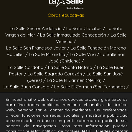
Obras educativas
La Salle Sector Andalucía /
La Salle Chocillas /
La Salle
Virgen del Mar /
La Salle Inmaculada Concepción /
La Salle
Virlecha /
La Salle San Francisco Javier /
La Salle Fundación Moreno
Bachiller /
La Salle Mirandilla /
La Salle Viña /
La Salle San
José (Chiclana) /
La Salle Córdoba /
La Salle Santa Natalia /
La Salle Buen
Pastor /
La Salle Sagrado Corazón /
La Salle San José
(Jerez) /
La Salle El Carmen (Melilla) /
La Salle Buen Consejo /
La Salle El Carmen (San Fernando) /
La Salle San Francisco /
La Salle Felipe Benito /
La Salle La
En nuestro sitio web utilizamos cookies propias y de terceros
Purísima
para finalidades analíticas mediante el análisis del tráfico
web, personalizar el contenido mediante sus preferencias,
Obras socioeducativas
ofrecer funciones de redes sociales y mostrarle publicidad
personalizada en base a un perfil elaborado a partir de sus
Estrella Azahara /
Manos Abiertas /
Hogar Jerez /
Proyecto
hábitos de navegación. Para más información puedes
consultar nuestra política de cookies
AQUÍ.
Puedes aceptar