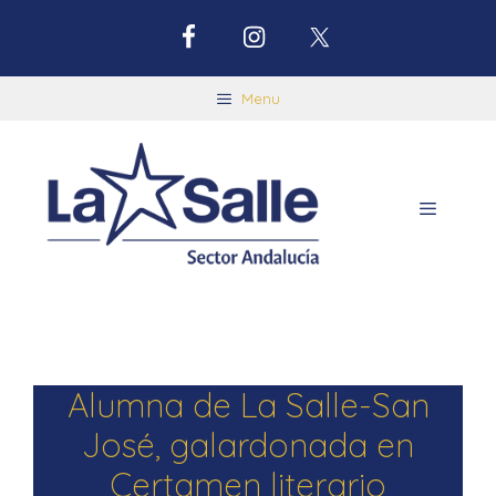
Menu
Alumna de La Salle-San
José, galardonada en
Certamen literario