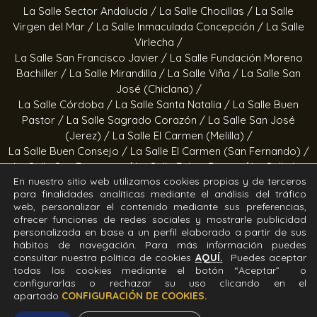
La Salle Sector Andalucía /
La Salle Chocillas /
La Salle
Virgen del Mar /
La Salle Inmaculada Concepción /
La Salle
Virlecha /
La Salle San Francisco Javier /
La Salle Fundación Moreno
Bachiller /
La Salle Mirandilla /
La Salle Viña /
La Salle San
José (Chiclana) /
La Salle Córdoba /
La Salle Santa Natalia /
La Salle Buen
Pastor /
La Salle Sagrado Corazón /
La Salle San José
(Jerez) /
La Salle El Carmen (Melilla) /
La Salle Buen Consejo /
La Salle El Carmen (San Fernando) /
La Salle San Francisco /
La Salle Felipe Benito /
La Salle La
En nuestro sitio web utilizamos cookies propias y de terceros
Purísima
para finalidades analíticas mediante el análisis del tráfico
web, personalizar el contenido mediante sus preferencias,
Obras socioeducativas
ofrecer funciones de redes sociales y mostrarle publicidad
personalizada en base a un perfil elaborado a partir de sus
hábitos de navegación. Para más información puedes
Estrella Azahara /
Manos Abiertas /
Hogar Jerez /
Proyecto
consultar nuestra política de cookies
AQUÍ.
Puedes aceptar
Alfa /
Hogar San Ramón y San Fernando /
Calor en la Noche
todas las cookies mediante el botón “Aceptar” o
configurarlas o rechazar su uso clicando en el
Todos los derechos Reservados. Diseñado y desarrollado
apartado
CONFIGURACIÓN DE COOKIES.
por el equipo T.I.C. del Sector Andalucía ©2026 La Salle