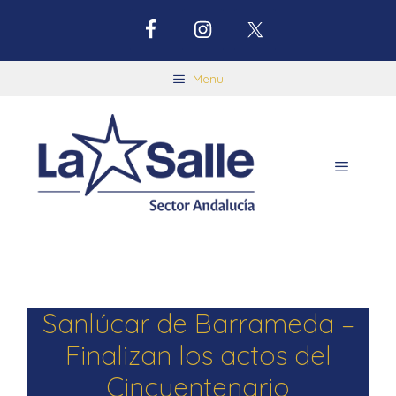
Menu
Sanlúcar de Barrameda –
Finalizan los actos del
Cincuentenario