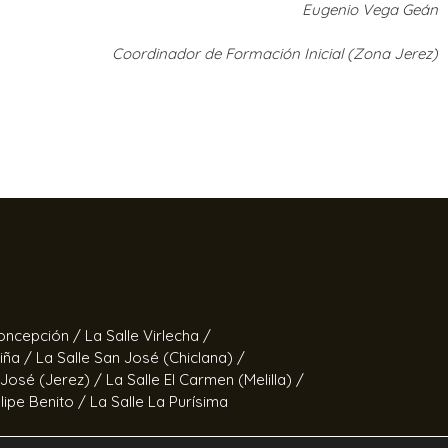
Eugenio Vega Geán
Coordinador de Formación Inicial (Zona Jerez)
Concepción /
La Salle Virlecha /
Viña /
La Salle San José (Chiclana) /
 José (Jerez) /
La Salle El Carmen (Melilla) /
elipe Benito /
La Salle La Purísima