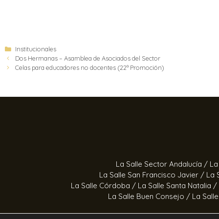
Institucionales
Dos Hermanas – Asamblea de Asociados del Sector
Celas para educadores no docentes (22ª Promoción)
La Salle Sector Andalucía /
La
La Salle San Francisco Javier /
La 
La Salle Córdoba /
La Salle Santa Natalia /
La Salle Buen Consejo /
La Sall