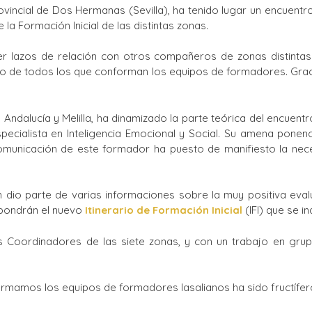
vincial de Dos Hermanas (Sevilla), ha tenido lugar un encuentr
Ciclos Formativos
la Formación Inicial de las distintas zonas.
cer lazos de relación con otros compañeros de zonas distinta
cio de todos los que conforman los equipos de formadores. Grac
 Andalucía y Melilla, ha dinamizado la parte teórica del encuen
especialista en Inteligencia Emocional y Social. Su amena pone
 comunicación de este formador ha puesto de manifiesto la ne
dio parte de varias informaciones sobre la muy positiva evalu
pondrán el nuevo
Itinerario de Formación Inicial
(IFI) que se i
os Coordinadores de las siete zonas, y con un trabajo en gr
mamos los equipos de formadores lasalianos ha sido fructífero