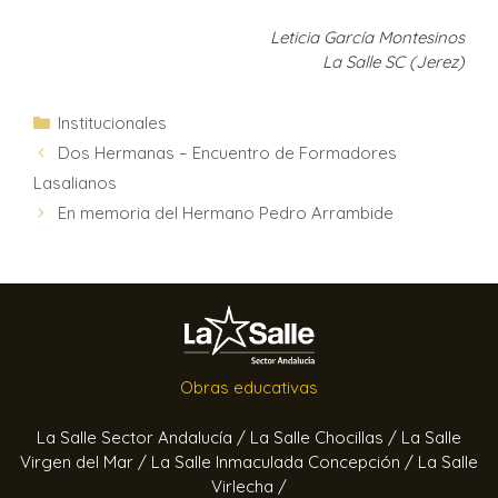
Leticia García Montesinos
La Salle SC (Jerez)
Institucionales
Dos Hermanas – Encuentro de Formadores
Lasalianos
En memoria del Hermano Pedro Arrambide
Obras educativas
La Salle Sector Andalucía /
La Salle Chocillas /
La Salle
Virgen del Mar /
La Salle Inmaculada Concepción /
La Salle
Virlecha /