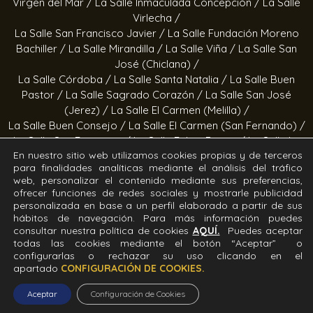
Virgen del Mar /
La Salle Inmaculada Concepción /
La Salle
Virlecha /
La Salle San Francisco Javier /
La Salle Fundación Moreno
Bachiller /
La Salle Mirandilla /
La Salle Viña /
La Salle San
José (Chiclana) /
La Salle Córdoba /
La Salle Santa Natalia /
La Salle Buen
Pastor /
La Salle Sagrado Corazón /
La Salle San José
(Jerez) /
La Salle El Carmen (Melilla) /
La Salle Buen Consejo /
La Salle El Carmen (San Fernando) /
La Salle San Francisco /
La Salle Felipe Benito /
La Salle La
En nuestro sitio web utilizamos cookies propias y de terceros
Purísima
para finalidades analíticas mediante el análisis del tráfico
web, personalizar el contenido mediante sus preferencias,
Obras socioeducativas
ofrecer funciones de redes sociales y mostrarle publicidad
personalizada en base a un perfil elaborado a partir de sus
Estrella Azahara /
Manos Abiertas /
Hogar Jerez /
Proyecto
hábitos de navegación. Para más información puedes
consultar nuestra política de cookies
AQUÍ.
Puedes aceptar
Alfa /
Hogar San Ramón y San Fernando /
Calor en la Noche
todas las cookies mediante el botón “Aceptar” o
configurarlas o rechazar su uso clicando en el
Todos los derechos Reservados. Diseñado y desarrollado
apartado
CONFIGURACIÓN DE COOKIES.
por el equipo T.I.C. del Sector Andalucía ©2026 La Salle
Andalucía.
Aceptar
Configuración de Cookies