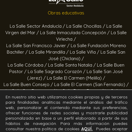
Obras educativas
La Salle Sector Andalucía /
La Salle Chocillas /
La Salle
Virgen del Mar /
La Salle Inmaculada Concepción /
La Salle
Virlecha /
La Salle San Francisco Javier /
La Salle Fundación Moreno
Bachiller /
La Salle Mirandilla /
La Salle Viña /
La Salle San
José (Chiclana) /
La Salle Córdoba /
La Salle Santa Natalia /
La Salle Buen
Pastor /
La Salle Sagrado Corazón /
La Salle San José
(Jerez) /
La Salle El Carmen (Melilla) /
La Salle Buen Consejo /
La Salle El Carmen (San Fernando) /
La Salle San Francisco /
La Salle Felipe Benito /
La Salle La
En nuestro sitio web utilizamos cookies propias y de terceros
Purísima
para finalidades analíticas mediante el análisis del tráfico
web, personalizar el contenido mediante sus preferencias,
Obras socioeducativas
ofrecer funciones de redes sociales y mostrarle publicidad
personalizada en base a un perfil elaborado a partir de sus
Estrella Azahara /
Manos Abiertas /
Hogar Jerez /
Proyecto
hábitos de navegación. Para más información puedes
consultar nuestra política de cookies
AQUÍ.
Puedes aceptar
Alfa /
Hogar San Ramón y San Fernando /
Calor en la Noche