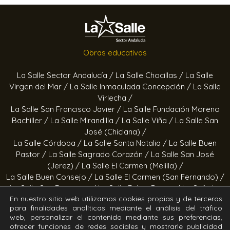
Obras educativas
La Salle Sector Andalucía /
La Salle Chocillas /
La Salle
Virgen del Mar /
La Salle Inmaculada Concepción /
La Salle
Virlecha /
La Salle San Francisco Javier /
La Salle Fundación Moreno
Bachiller /
La Salle Mirandilla /
La Salle Viña /
La Salle San
José (Chiclana) /
La Salle Córdoba /
La Salle Santa Natalia /
La Salle Buen
Pastor /
La Salle Sagrado Corazón /
La Salle San José
(Jerez) /
La Salle El Carmen (Melilla) /
La Salle Buen Consejo /
La Salle El Carmen (San Fernando) /
La Salle San Francisco /
La Salle Felipe Benito /
La Salle La
En nuestro sitio web utilizamos cookies propias y de terceros
Purísima
para finalidades analíticas mediante el análisis del tráfico
web, personalizar el contenido mediante sus preferencias,
Obras socioeducativas
ofrecer funciones de redes sociales y mostrarle publicidad