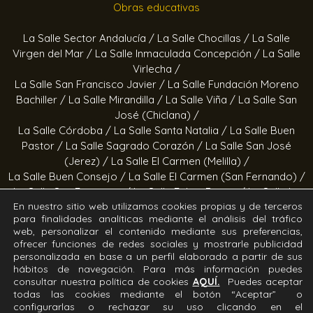
Obras educativas
La Salle Sector Andalucía /
La Salle Chocillas /
La Salle
Virgen del Mar /
La Salle Inmaculada Concepción /
La Salle
Virlecha /
La Salle San Francisco Javier /
La Salle Fundación Moreno
Bachiller /
La Salle Mirandilla /
La Salle Viña /
La Salle San
José (Chiclana) /
La Salle Córdoba /
La Salle Santa Natalia /
La Salle Buen
Pastor /
La Salle Sagrado Corazón /
La Salle San José
(Jerez) /
La Salle El Carmen (Melilla) /
La Salle Buen Consejo /
La Salle El Carmen (San Fernando) /
La Salle San Francisco /
La Salle Felipe Benito /
La Salle La
En nuestro sitio web utilizamos cookies propias y de terceros
Purísima
para finalidades analíticas mediante el análisis del tráfico
web, personalizar el contenido mediante sus preferencias,
Obras socioeducativas
ofrecer funciones de redes sociales y mostrarle publicidad
personalizada en base a un perfil elaborado a partir de sus
hábitos de navegación. Para más información puedes
Estrella Azahara /
Manos Abiertas /
Hogar Jerez /
Proyecto
consultar nuestra política de cookies
AQUÍ.
Puedes aceptar
Alfa /
Hogar San Ramón y San Fernando /
Calor en la Noche
todas las cookies mediante el botón “Aceptar” o
configurarlas o rechazar su uso clicando en el