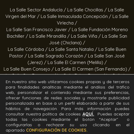
La Salle Sector Andalucía /
La Salle Chocillas /
La Salle
Virgen del Mar /
La Salle Inmaculada Concepción /
La Salle
Virlecha /
La Salle San Francisco Javier /
La Salle Fundación Moreno
Bachiller /
La Salle Mirandilla /
La Salle Viña /
La Salle San
José (Chiclana) /
La Salle Córdoba /
La Salle Santa Natalia /
La Salle Buen
Pastor /
La Salle Sagrado Corazón /
La Salle San José
(Jerez) /
La Salle El Carmen (Melilla) /
La Salle Buen Consejo /
La Salle El Carmen (San Fernando) /
La Salle San Francisco /
La Salle Felipe Benito /
La Salle La
En nuestro sitio web utilizamos cookies propias y de terceros
Purísima
para finalidades analíticas mediante el análisis del tráfico
web, personalizar el contenido mediante sus preferencias,
Obras socioeducativas
ofrecer funciones de redes sociales y mostrarle publicidad
personalizada en base a un perfil elaborado a partir de sus
hábitos de navegación. Para más información puedes
Estrella Azahara /
Manos Abiertas /
Hogar Jerez /
Proyecto
consultar nuestra política de cookies
AQUÍ.
Puedes aceptar
Alfa /
Hogar San Ramón y San Fernando /
Calor en la Noche
todas las cookies mediante el botón “Aceptar” o
configurarlas o rechazar su uso clicando en el
Todos los derechos Reservados. Diseñado y desarrollado
apartado
CONFIGURACIÓN DE COOKIES.