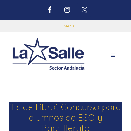
Menu
‘Es de Libro’: Concurso para
alumnos de ESO y
Bachillerato